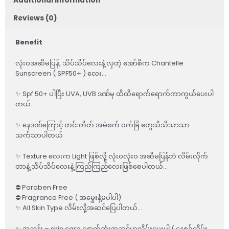
Additional information
Reviews (0)
Benefit
လုံးဝအဆီမပြန်, သိပ်သိပ်လေးနဲ့ လှတဲ့ အော်စီက Chantelle
Sunscreen ( SPF50+ ) လေး…
✨ Spf 50+ ပါပြီး UVA, UVB ဒဏ်မှ ထိထိရောက်ရောက်ကာကွယ်ပေးပါ
တယ်…
✨ နေဒဏ်ကြောင့် တင်းတိတ် အမဲစက် ဝက်ခြံ တွေသိသိသာသာ
သက်သာပါတယ်
✨ Texture လေးက Light ဖြစ်လို့ လုံးဝလုံးဝ အဆီမပြန်ဘဲ လိမ်းလိုက်
တာနဲ့ သိပ်သိပ်လေးနဲ့ ကြည်ကြည်လေးဖြစ်စေပါတယ်…
⛔️ Paraben Free
⛔️ Fragrance Free ( အမွှေးနံ့မပါပါ)
✨ All Skin Type လိမ်းလို့အဆင်ပြေပါတယ်…
✨ အညွှန်း – skin care နောက်ဆုံးအဆင့်မှာလိမ်းပေးပါ ( နေ့စဉ်လိမ်း