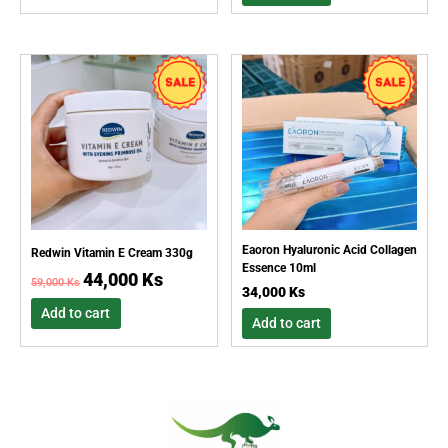
Original
Current
This
price
price
product
was:
is:
has
59,000 Ks.
44,000 Ks.
multiple
variants.
The
options
may
be
Eaoron Hyaluronic Acid Collagen
Redwin Vitamin E Cream 330g
chosen
Essence 10ml
44,000
Ks
59,000
Ks
on
34,000
Ks
the
Add to cart
Add to cart
product
page