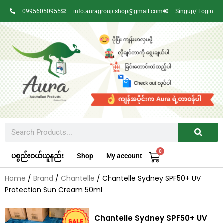
Skip
09956050955
info.auragroup.shop@gmail.com
Singup/ Login
to
content
Search
0
Cart
ပစ္စည်းဝယ်ယူနည်း
Shop
My account
Home
/
Brand
/
Chantelle
/ Chantelle Sydney SPF50+ UV
Protection Sun Cream 50ml
Chantelle Sydney SPF50+ UV