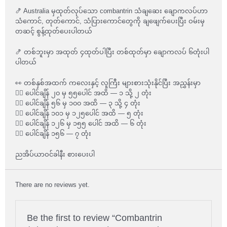
🍤 Australia မှထုတ်လုပ်သော combantrin သံချဆေး ချောကလပ်ဟာ
သံကောင်, တုတ်ကောင်, သံပြားကောင်တွေကို ချဖျေက်ပေးပြီး ဝမ်းမှ
တဆင့် စွန့်ထုတ်ပေးပါတယ်
🍤 တစ်ဘူးမှာ အထုတ် ၄ထုတ်ပါပြီး တစ်ထုတ်မှာ ချောကလပ် ၆တုံးပါ
ပါတယ်
👀 တစ်နှစ်အထက် ကလေးနှင့် လူကြီး များစားသုံးနိုင်ပြီး အညွှန်းမှာ
👉🏽 ပေါင်ချိန် ၂၀ မှ ၅၅ပေါင် အထိ — ၁ သို့ ၂ တုံး
👉🏽 ပေါင်ချိန် ၅၆ မှ ၁၀၀ အထိ — ၃ သို့ ၄ တုံး
👉🏽 ပေါင်ချိန် ၁၀၁ မှ ၁၂၅ပေါင် အထိ — ၅ တုံး
👉🏽 ပေါင်ချိန် ၁၂၆ မှ ၁၅၅ ပေါင် အထိ — ၆ တုံး
👉🏽 ပေါင်ချိန် ၁၅၆ — ၇ တုံး
ညအိပ်ယာဝင်ခါနီး စားပေးပါ
There are no reviews yet.
Be the first to review “Combantrin