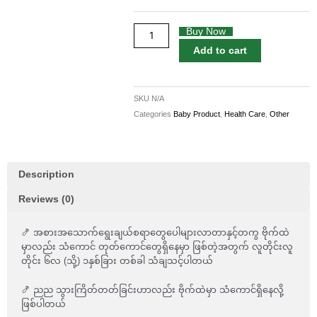
Pyrantel
quantity
Buy Now
Add to cart
SKU
N/A
Categories
Baby Product
,
Health Care
,
Other
Description
Reviews (0)
🍤 အစားအသောက်ရွေးချယ်စရာတွေပေါများလာတာနှင့်တကွ ဗိုက်ထဲ
မှာလည်း သံကောင် တုတ်ကောင်တွေရှိနေမှာ ဖြစ်တဲ့အတွက် လူတိုင်းလူ
တိုင်း ၆လ (သို့) ၁နှစ်ခြား တစ်ခါ သံချသင့်ပါတယ်
🍤 ညည သွားကြိတ်တတ်ခြင်းဟာလည်း ဗိုက်ထဲမှာ သံကောင်ရှိနေလို့
ဖြစ်ပါတယ်