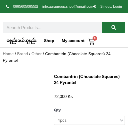
Skip
09956050955
info.auragroup.shop@gmail.com
Singup/ Login
to
content
Search
0
Cart
ပစ္စည်းဝယ်ယူနည်း
Shop
My account
Home
/
Brand
/
Other
/ Combantrin (Chocolate Squares) 24
Pyrantel
Combantrin (Chocolate Squares)
24 Pyrantel
72,000
Ks
Combantrin
Qty
(Chocolate
Squares)
24