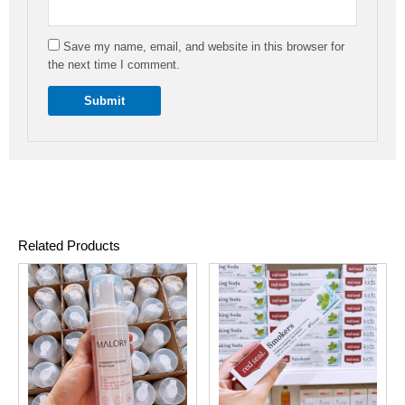
Save my name, email, and website in this browser for
the next time I comment.
Related Products
Original
Current
Original
Current
price
price
price
price
was:
is:
was:
is:
53,000 Ks.
38,000 Ks.
43,000 Ks.
28,000 Ks.