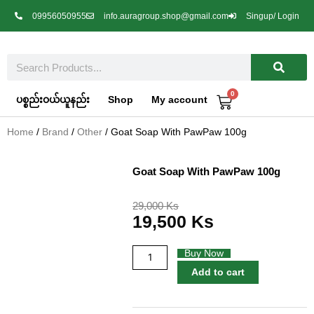
Skip
09956050955
info.auragroup.shop@gmail.com
Singup/ Login
to
content
Search
0
Cart
ပစ္စည်းဝယ်ယူနည်း
Shop
My account
Home
/
Brand
/
Other
/ Goat Soap With PawPaw 100g
Goat Soap With PawPaw 100g
Original
Current
29,000
Ks
19,500
Ks
price
price
was:
is:
29,000 Ks.
19,500 Ks.
Goat
Buy Now
Soap
Add to cart
With
PawPaw
100g