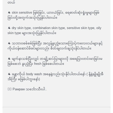
တယ်
🐐 skin sensitive ဖြစ်ခြင်း, ယားယံခြင်း, ရေဓာတ်ဆုံးရှုံးမှုများဖြစ်
ခြင်းတို့အတွက်အသုံးပြုနိုင်ပါတယ်။
🐐 dry skin type, combination skin type, sensitive skin type, oily
skin type များအသုံးပြုနိုင်ပါတယ်။
🐐 သဘာဝစစ်စစ်ဖြစ်ပြီး အလွန်နူးညံ့သောကြောင့်ကလေးငယ်များနှင့်
ကိုယ်ဝန်ဆောင်မိခင်များလည်း စိတ်ချလက်ချသုံးနိုင်ပါတယ်။
🐐 မျက်နာသစ်ပြီးလျှင် တချို့ဆပ်ပြာများလို အရေပြားတင်းမာခြင်းမ
ဖြစ်စေဘဲ နူးညံ့ပြီး fresh ဖြစ်စေပါတယ်။
🐐 ခန္တာကိုယ် body wash အနေနဲ့လည်းသုံးနိုင်ပါတယ်နော် ( နို့နဲ့ချိုချိုအီ
အီကြီး မဖြစ်ပါဘူးနော်)
❤️‍🔥 Pawpaw သင်္ဘောသီးပါ..