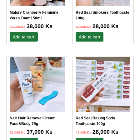
Malory Cranberry Feminine
Red Seal Smokers Toothpaste
Wash Foam150ml
100g
38,000
Ks
28,000
Ks
53,000
Ks
43,000
Ks
Add to cart
Add to cart
Original
Current
Original
Current
price
price
price
price
was:
is:
was:
is:
52,000 Ks.
37,000 Ks.
43,000 Ks.
28,000 Ks.
Nair Hair Removal Cream
Red Seal Baking Soda
Face&Body 75g
Toothpaste 100g
37,000
Ks
28,000
Ks
52,000
Ks
43,000
Ks