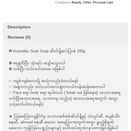
Categories
Beauty
,
Other
,
Personal Care
quantity
Description
Reviews (0)
☘️ Australia- Goat Soap ဆိတ်နို့ဆပ်ပြာခဲ 100g
⛔️ ရေနဲ့ထိပြီး သုံးရင်း ပျော်မသွားပါ
⛔️ သစ်ပြီး တင်းတင်းမာမာ မဖြစ်ပါ
✅ ကျစ်ကျစ်လေးမို့ အသုံးလည်းခံတယ်နော်
✅ အနံ့ကလည်း သင်းသင်းလေးနဲ့တကယ်လန်းဆန်းစေတာပါ
✅ Face ရော body ရော ရပါတယ် ( break out ဖြစ်နေတဲ့ အသားအရေ,
ဝက်ခြံအသားအရေ, သဘာဝမှ တည့်တဲ့ အသားအရေအတွက် အထူး
သင့်တော်ပါတယ်နော်)
🐐 သြစတြေးလျနိုင်ငံမှ သဘာဝစစ်စစ်ဆိတ်နို့နှင့် သံလွင်ဆီ, စပျစ်သီး
စေ့ဆီ, almond စေ့ဆီ စသော အရေပြားအတွက်အထူး နူးညံ့စိုစွတ်
စေသော ကုန်ကြမ်းပစ္စည်းများနှင့် ပေါင်းစပ်ထုတ်လုပ်ထားခြင်းဖြစ်ပါ