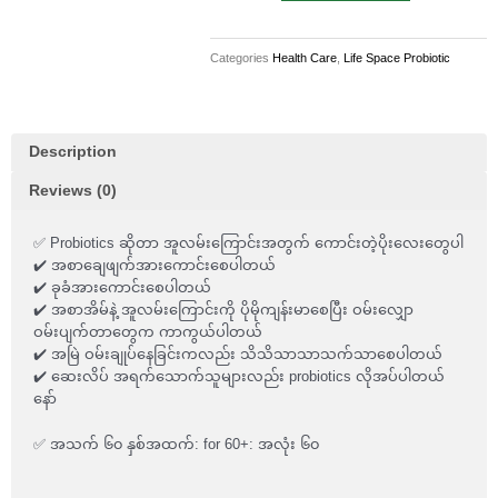
for
60+
Categories
Health Care
,
Life Space Probiotic
years
60
Capsules(Exp7.2027)
quantity
Description
Reviews (0)
✅ Probiotics ဆိုတာ အူလမ်းကြောင်းအတွက် ကောင်းတဲ့ပိုးလေးတွေပါ
✔️ အစာချေဖျက်အားကောင်းစေပါတယ်
✔️ ခုခံအားကောင်းစေပါတယ်
✔️ အစာအိမ်နဲ့ အူလမ်းကြောင်းကို ပိုမိုကျန်းမာစေပြီး ဝမ်းလျှော
ဝမ်းပျက်တာတွေက ကာကွယ်ပါတယ်
✔️ အမြဲ ဝမ်းချုပ်နေခြင်းကလည်း သိသိသာသာသက်သာစေပါတယ်
✔️ ဆေးလိပ် အရက်သောက်သူများလည်း probiotics လိုအပ်ပါတယ်
နော်
✅ အသက် ၆၀ နှစ်အထက်: for 60+: အလုံး ၆၀