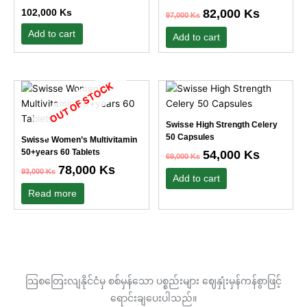
The
102,000
Ks
82,000
Ks
97,000
Ks
options
Add to cart
may
Add to cart
be
chosen
on
OUT OF STOCK
Original
Current
Original
Current
the
price
price
price
price
was:
is:
was:
is:
product
93,000 Ks.
78,000 Ks.
69,000 Ks.
54,000 Ks.
Swisse High Strength Celery
page
50 Capsules
Swisse Women’s Multivitamin
50+years 60 Tablets
54,000
Ks
69,000
Ks
78,000
Ks
93,000
Ks
Add to cart
Read more
သြစတြေးလျနိုင်ငံမှ စစ်မှန်သော ပစ္စည်းများ ဈေနှုံးမှန်ကန်စွာဖြင့်
ရောင်းချပေးပါသည်။