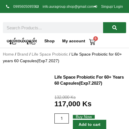
Skip
09956050955
info.auragroup.shop@gmail.com
Singup/ Login
to
content
Search
0
Cart
ပစ္စည်းဝယ်ယူနည်း
Shop
My account
Home
/
Brand
/
Life Space Probiotic
/ Life Space Probiotic for 60+
years 60 Capsules(Exp7.2027)
Life Space Probiotic For 60+ Years
60 Capsules(Exp7.2027)
Original
Current
132,000
Ks
117,000
Ks
price
price
was:
is:
132,000 Ks.
117,000 Ks.
Life
Buy Now
Space
Add to cart
Probiotic