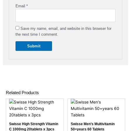
Email
*
Save my name, email, and website in this browser for
the next time I comment.
Related Products
Original
Current
This
price
price
product
was:
is:
has
97,000 Ks.
82,000 Ks.
multiple
Swisse High Strength Vitamin
Swisse Men’s Multivitamin
variants.
C 1000mg 20tablets x 3pcs
50+years 60 Tablets