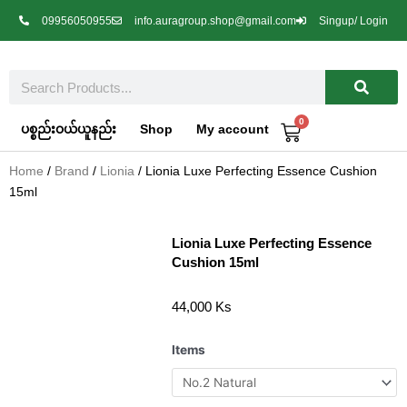
Skip
09956050955
info.auragroup.shop@gmail.com
Singup/ Login
to
content
Search
0
Cart
ပစ္စည်းဝယ်ယူနည်း
Shop
My account
Home
/
Brand
/
Lionia
/ Lionia Luxe Perfecting Essence Cushion
15ml
Lionia Luxe Perfecting Essence
Cushion 15ml
44,000
Ks
Lionia
Items
Luxe
Perfecting
Essence