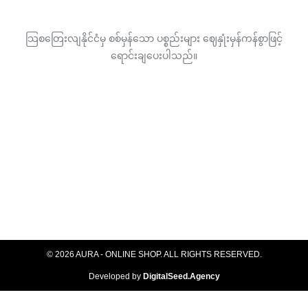
the
product
သြစတြေးလျနိုင်ငံမှ စစ်မှန်သော ပစ္စည်းများ ဈေနှုံးမှန်ကန်စွာဖြင့်
page
ရောင်းချပေးပါသည်။
© 2026 AURA - ONLINE SHOP. ALL RIGHTS RESERVED​.
Developed by
DigitalSeed.Agency