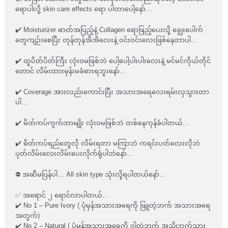
ရောပါလို့ skin care effects ရော ပါတာပေါ့နော်…
✔️ Moisturizer ဓာတ်အပြည့်နဲ့ Collagen ရောဖြည့်ပေးလို့ ချွေးပေါက်
တွေကျဉ်းစေပြီး တုန်တုန်အိအိလေးနဲ့ ဝင်းဝင်းလေးဖြစ်နေတာပါ…
✔️ ထူပိတ်ပိတ်ကြီး လုံးဝမဖြစ်ဘဲ ပေါ့ပေါ့ပါးပါးလေးနဲ့ မင်မင်ကိုယ်တိုင်
တောင် လိမ်းထားမှန်းမခံစားရဘူးနော်…
✔️ Coverage အားလည်းကောင်းပြီး အသားအရေလေးရမ်းလှသွားတာ
ပါ…
✔️ မိတ်ကပ်ကွက်တာမျိုး လုံးဝမ​ဖြစ်ဘဲ တစ်နေကုန်ခံပါတယ်…
✔️ မိတ်ကပ်ရည်တွေလို လိမ်းရတာ မကြာဘဲ ကရင်းပတ်လေးလိုဘဲ
ပုတ်လိမ်းလေးလိမ်းပေးလိုက်ရုံပါဘဲနော်…
⛔️ အဆီမပြန်ပါ… All skin type သုံးလို့ရပါတယ်နော်…
✅ အရောင် ၂ ရောင်လာပါတယ်…
✔️ No 1 – Pure Ivory ( ပုံမှန်အသားအရေကို ဖြူတဲ့ဘက် အသားအရေ
အတွက်)
✔️ No 2 – Natural ( ပုံမှန်အသားအရေကို ဝါတဲ့ဘက် အညိုဘက်သွား