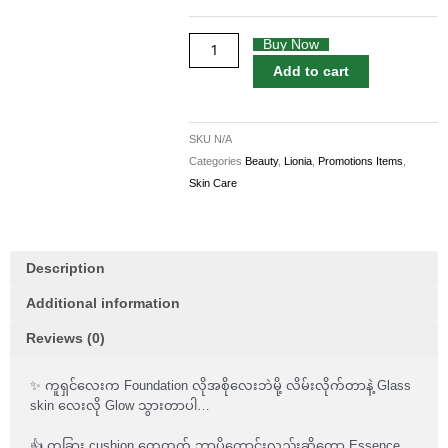
Cushion
15ml
Buy Now
quantity
Add to cart
SKU
N/A
Categories
Beauty
,
Lionia
,
Promotions Items
,
Skin Care
Description
Additional information
Reviews (0)
✨ ကူရှင်လေးက Foundation လိုအစိုလေးဘဲမို့ လိမ်းလိုက်တာနဲ့ Glass
skin လေးလို Glow သွားတာပါ…
👍 တခြား cushion တွေထက် ဘာပိုကောင်းလည်းဆိုတော့ Essence