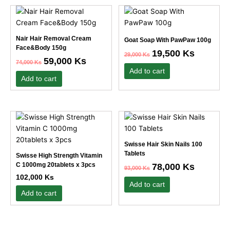
Original
Current
Original
Current
price
price
price
price
was:
is:
was:
is:
74,000 Ks.
59,000 Ks.
29,000 Ks.
19,500 Ks.
Nair Hair Removal Cream
Goat Soap With PawPaw 100g
Face&Body 150g
19,500
Ks
29,000
Ks
59,000
Ks
74,000
Ks
Add to cart
Add to cart
Original
Current
This
price
price
product
was:
is:
has
93,000 Ks.
78,000 Ks.
Swisse Hair Skin Nails 100
multiple
Tablets
Swisse High Strength Vitamin
variants.
C 1000mg 20tablets x 3pcs
78,000
Ks
93,000
Ks
The
102,000
Ks
options
Add to cart
Add to cart
may
be
chosen
on