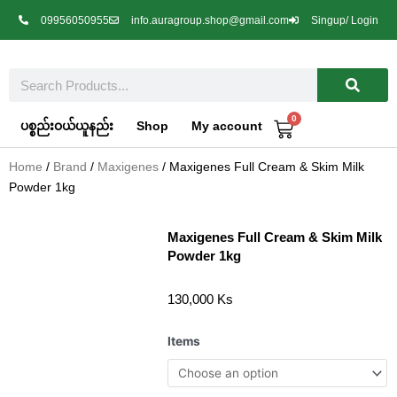
Skip
09956050955
info.auragroup.shop@gmail.com
Singup/ Login
to
content
Search
0
Cart
ပစ္စည်းဝယ်ယူနည်း
Shop
My account
Home
/
Brand
/
Maxigenes
/ Maxigenes Full Cream & Skim Milk
Powder 1kg
Maxigenes Full Cream & Skim Milk
Powder 1kg
130,000
Ks
Maxigenes
Items
Full
Cream
&