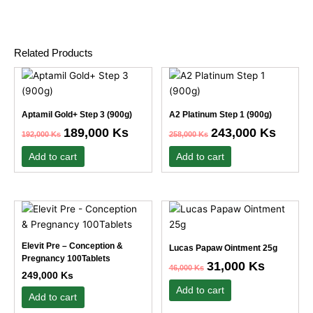
Related Products
Original
Current
Original
Current
price
price
price
price
was:
is:
was:
is:
192,000 Ks.
189,000 Ks.
258,000 Ks.
243,000
Aptamil Gold+ Step 3 (900g)
A2 Platinum Step 1 (900g)
189,000
Ks
243,000
Ks
192,000
Ks
258,000
Ks
Add to cart
Add to cart
Original
Current
This
price
price
product
was:
is:
has
46,000 Ks.
31,000 Ks.
Elevit Pre – Conception &
Lucas Papaw Ointment 25g
multiple
Pregnancy 100Tablets
31,000
Ks
46,000
Ks
variants.
249,000
Ks
The
Add to cart
Add to cart
options