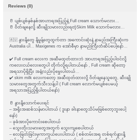
Reviews (0)
🥛 ပျစ်ပျစ်နှစ်နှစ်အာဟာရအပြည့်နဲ့ Full cream သောက်မလား…
🥛 ဝိတ်ချနေလို့ ဆီးချိုသမားလည်းရတဲ့Skim Milk သောက်မလား…
🇦🇺 နွားနို့တွေ နို့မှုန့်တွေထွက်တာ အကောင်းဆုံးနဲ့ နာမည်အကြီးဆုံးက
Australia ပါ… Maxigenes က အော်စီမှာ နာမည်ကြီးတံဆိပ်ပေါ့နော်…
✔️ Full cream လေးက အဆီမထုတ်ထားဘဲ အာဟာရအပြည့်ပါဝင်လို့
ကလေးငယ်လေးတွေပါ တိုက်လို့ရပါတယ်နော် , Full cream ဆိုတော့
အရသာပိုရှိပြီး အနံ့လည်းပိုမွှေးပါတယ်…
✔️ skim milk လေးကတော့ အဆီထုတ်ထားလို့ ဝိတ်ချနေသူတွေ, ဆီးချို
သမားတွေအတွက်သီးသန့်ပါ ( Full cream လောက်မပျစ်ပေမယ့်
အရသာအပြည့်ရှိပါတယ်နော်)
🥛 နွားနို့သောက်ပေးရင်
– အရိုးအဆစ်သန်မာပါတယ် ( ဒူးနာ ခါးနာတွေသိပ်မဖြစ်တော့ဘူးပေါ့
နော်)
– ခုခံအားပိုကောင်းစေပါတယ်
– သွေးတိုးသမားတွေအတွက် သွေးကျစေပါတယ်
– လေဖြတ်ခြင်းမှကာကွယ်ပေးပါတယ် ( စစ်တမ်းအရ တစ်ရက်နွားနို့