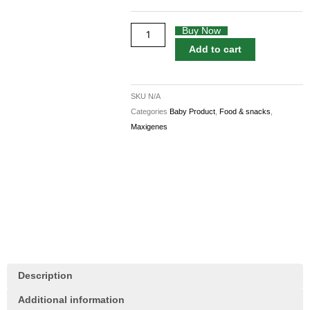
Skim
Milk
Buy Now
Powder
Add to cart
1kg
quantity
SKU
N/A
Categories
Baby Product
,
Food & snacks
,
Maxigenes
Description
Additional information