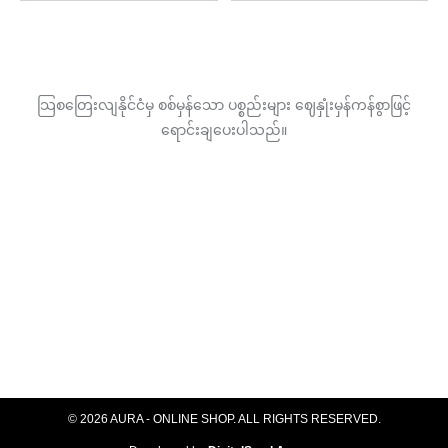
may
be
chosen
on
the
သြစတြေးလျနိုင်ငံမှ စစ်မှန်သော ပစ္စည်းများ ဈေနှုံးမှန်ကန်စွာဖြင့်
product
ရောင်းချပေးပါသည်။
page
© 2026 AURA - ONLINE SHOP. ALL RIGHTS RESERVED​.