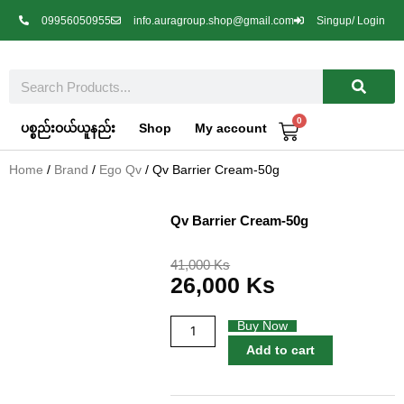
Skip
09956050955
info.auragroup.shop@gmail.com
Singup/ Login
to
content
Search
0
Cart
ပစ္စည်းဝယ်ယူနည်း
Shop
My account
Home
/
Brand
/
Ego Qv
/ Qv Barrier Cream-50g
Qv Barrier Cream-50g
Original
Current
41,000
Ks
26,000
Ks
price
price
was:
is:
41,000 Ks.
26,000 Ks.
Qv
Buy Now
Barrier
Add to cart
Cream-
50g
quantity