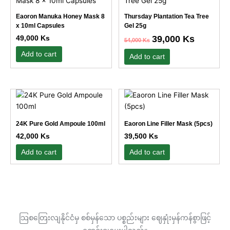
was:
is:
has
54,000 Ks.
39,000 Ks.
Eaoron Manuka Honey Mask 8
Thursday Plantation Tea Tree
multiple
x 10ml Capsules
Gel 25g
variants.
49,000
Ks
39,000
Ks
54,000
Ks
The
Add to cart
options
Add to cart
may
be
chosen
This
This
on
product
product
the
has
has
product
24K Pure Gold Ampoule 100ml
Eaoron Line Filler Mask (5pcs)
multiple
multiple
page
42,000
Ks
39,500
Ks
variants.
variants.
The
The
Add to cart
Add to cart
options
options
may
may
be
be
chosen
chosen
on
on
သြစတြေးလျနိုင်ငံမှ စစ်မှန်သော ပစ္စည်းများ ဈေနှုံးမှန်ကန်စွာဖြင့်
the
the