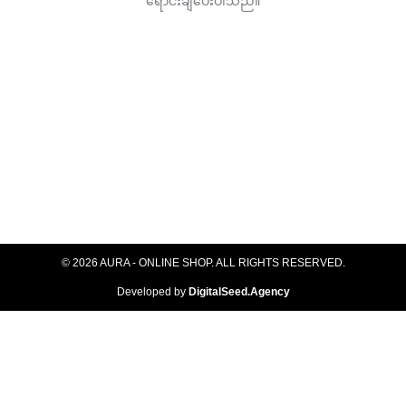
product
product
ရောင်းချပေးပါသည်။
page
page
© 2026 AURA - ONLINE SHOP. ALL RIGHTS RESERVED​.
Developed by
DigitalSeed.Agency