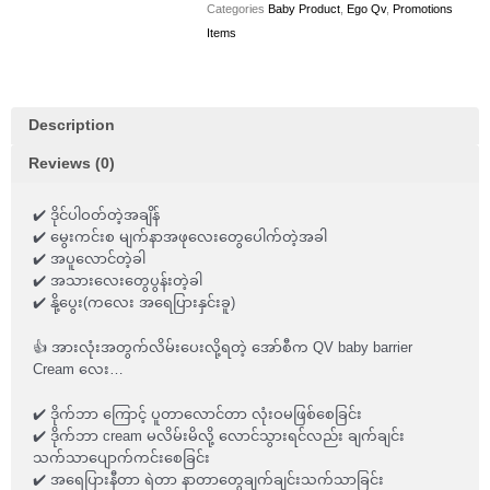
Categories
Baby Product
,
Ego Qv
,
Promotions
Items
Description
Reviews (0)
✔️ ဒိုင်ပါဝတ်တဲ့အချိန်
✔️ မွေးကင်းစ မျက်နာအဖုလေးတွေပေါက်တဲ့အခါ
✔️ အပူလောင်တဲ့ခါ
✔️ အသားလေးတွေပွန်းတဲ့ခါ
✔️ နို့ပွေး(ကလေး အရေပြားနှင်းခူ)
👍 အားလုံးအတွက်လိမ်းပေးလို့ရတဲ့ အော်စီက QV baby barrier
Cream လေး…
✔️ ဒိုက်ဘာ ကြောင့် ပူတာလောင်တာ လုံးဝမဖြစ်စေခြင်း
✔️ ဒိုက်ဘာ cream မလိမ်းမိလို့ လောင်သွားရင်လည်း ချက်ချင်း
သက်သာပျောက်ကင်းစေခြင်း
✔️ အရေပြားနီတာ ရဲတာ နာတာတွေချက်ချင်းသက်သာခြင်း