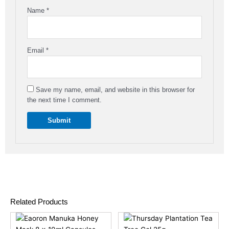
Name
*
Email
*
Save my name, email, and website in this browser for
the next time I comment.
Related Products
Original
Current
This
price
price
product